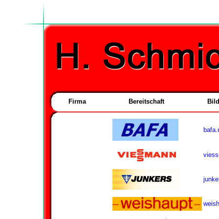
Firma
Bereitschaft
Bil
bafa.
vies
junk
weish