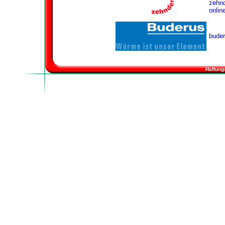
zehnd
onlin
buder
Haftung